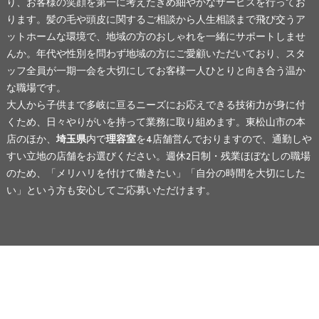
り、お客様の笑顔を第一に考えたきめ細やかなサービスを行ってお
ります。髪の毛や頭皮に関するご相談から人生相談まで飛び交うア
ットホームな環境で、地域の方のおしゃれを一緒にサポートしませ
んか。年代や性別を問わず地域の方にご愛顧いただいており、スタ
ッフ全員が一期一会を大切にしてお客様一人ひとりと向き合う温か
な職場です。
大人から子供まで多岐に亘るニーズにお応えできる技術力が身に付
くため、日々やりがいを持って業務に取り組めます。東松山市の本
店のほか、
埼玉県
内で
理容室
を4店舗営んでおりますので、通勤しや
すい立地の店舗をお選びください。週休2日制・残業ほぼなしの職場
のため、「メリハリを付けて働きたい」「自分の時間を大切にした
い」という方も安心してご応募いただけます。