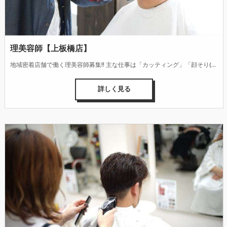
理美容師【上板橋店】
地域密着店舗で働く理美容師募集!! 主な仕事は「カッティング」「顔そり(シェービング)」「シャンプー」「整髪(スタイリング)」です。 お客様の性別・年代・ニーズの多様化に合わせて、デザイン性の高い髪型を仕上げる技術とセンス、接客・カウンセリング能力が身に付きます。また、頭皮・毛髪・肌の健康管理へのアドバイスなども行っています。
詳しく見る