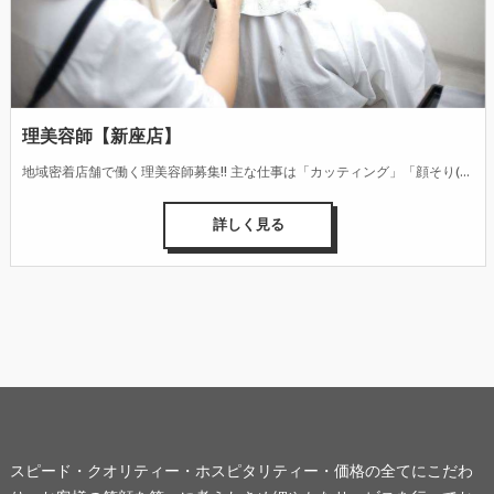
理美容師【新座店】
地域密着店舗で働く理美容師募集!! 主な仕事は「カッティング」「顔そり(シェービング)」「シャンプー」「整髪(スタイリング)」です。 お客様の性別・年代・ニーズの多様化に合わせて、デザイン性の高い髪型を仕上げる技術とセンス、接客・カウンセリング能力が身に付きます。また、頭皮・毛髪・肌の健康管理へのアドバイスなども行っています。
詳しく見る
スピード・クオリティー・ホスピタリティー・価格の全てにこだわ