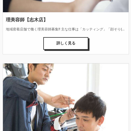
理美容師【志木店】
地域密着店舗で働く理美容師募集!! 主な仕事は「カッティング」「顔そり(シェービング)」「シャンプー」「整髪(スタイリング)」です。 お客様の性別・年代・ニーズの多様化に合わせて、デザイン性の高い髪型を仕上げる技術とセンス、接客・カウンセリング能力が身に付きます。また、頭皮・毛髪・肌の健康管理へのアドバイスなども行っています。
詳しく見る