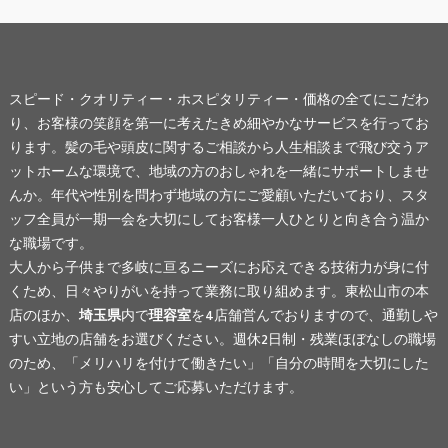
スピード・クオリティー・ホスピタリティー・価格の全てにこだわ
り、お客様の笑顔を第一に考えたきめ細やかなサービスを行ってお
ります。髪の毛や頭皮に関するご相談から人生相談まで飛び交うア
ットホームな環境で、地域の方のおしゃれを一緒にサポートしませ
んか。年代や性別を問わず地域の方にご愛顧いただいており、スタ
ッフ全員が一期一会を大切にしてお客様一人ひとりと向き合う温か
な職場です。
大人から子供まで多岐に亘るニーズにお応えできる技術力が身に付
くため、日々やりがいを持って業務に取り組めます。東松山市の本
店のほか、
埼玉県
内で
理容室
を4店舗営んでおりますので、通勤しや
すい立地の店舗をお選びください。週休2日制・残業ほぼなしの職場
のため、「メリハリを付けて働きたい」「自分の時間を大切にした
い」という方も安心してご応募いただけます。