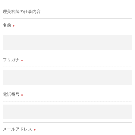
理対策を実施します。
理美容師の仕事内容
＜個人情報を与えなかった場合に生じる結果＞
名前
※
必要な情報を頂けない場合は、それに対応した当社のサービス
をご提供できない場合がございますので予めご了承ください。
＜個人情報の開示･訂正・削除･利用停止の手続について＞
当社では、お客様の個人情報の開示･訂正･削除・利用停止の手
フリガナ
※
続を定めさせて頂いております。
ご本人である事を確認のうえ、対応させて頂きます。
個人情報の開示･訂正･削除・利用停止の具体的手続きにつきま
しては、お電話でお問合せ下さい。
電話番号
※
メールアドレス
※