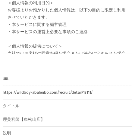
＜個人情報の利用目的＞
お客様よりお預かりした個人情報は、以下の目的に限定し利用
させていただきます。
・本サービスに関する顧客管理
・本サービスの運営上必要な事項のご連絡
＜個人情報の提供について＞
当社ではお客様の同意を得た場合または法令に定められた場合
を除き、
取得した個人情報を第三者に提供することはいたしません。
URL
＜個人情報の委託について＞
当社では、利用目的の達成に必要な範囲において、個人情報を
https://wildboy-abalenbo.com/recruit/detail/13111/
外部に委託する場合があります。
これらの委託先に対しては個人情報保護契約等の措置をとり、
タイトル
適切な監督を行います。
理美容師【東松山店】
＜個人情報の安全管理＞
説明
当社では、個人情報の漏洩等がなされないよう、適切に安全管