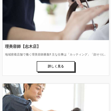
理美容師【志木店】
地域密着店舗で働く理美容師募集!! 主な仕事は「カッティング」「顔そり(シェービング)」「シャンプー」「整髪(スタイリング)」です。 お客様の性別・年代・ニーズの多様化に合わせて、デザイン性の高い髪型を仕上げる技術とセンス、接客・カウンセリング能力が身に付きます。また、頭皮・毛髪・肌の健康管理へのアドバイスなども行っています。
詳しく見る