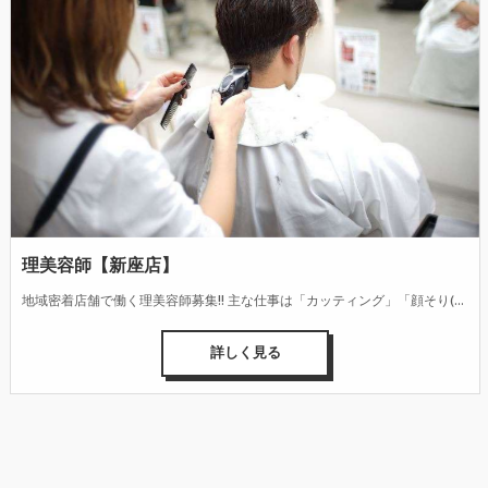
理美容師【新座店】
地域密着店舗で働く理美容師募集!! 主な仕事は「カッティング」「顔そり(シェービング)」「シャンプー」「整髪(スタイリング)」です。 お客様の性別・年代・ニーズの多様化に合わせて、デザイン性の高い髪型を仕上げる技術とセンス、接客・カウンセリング能力が身に付きます。また、頭皮・毛髪・肌の健康管理へのアドバイスなども行っています。
詳しく見る